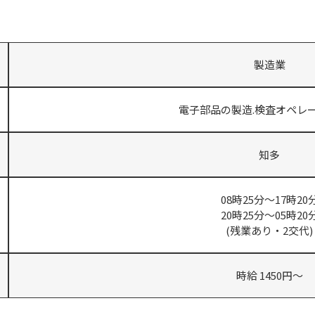
製造業
電子部品の製造.検査オペレ
知多
08時25分～17時20
20時25分～05時20
(残業あり・2交代)
時給 1450円～