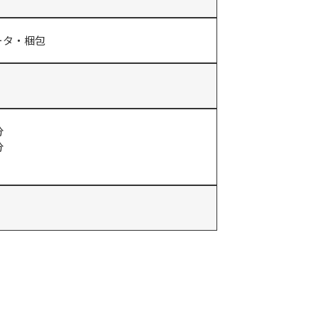
ータ・梱包
分
分