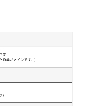
作業
た作業がメインです。)
り)