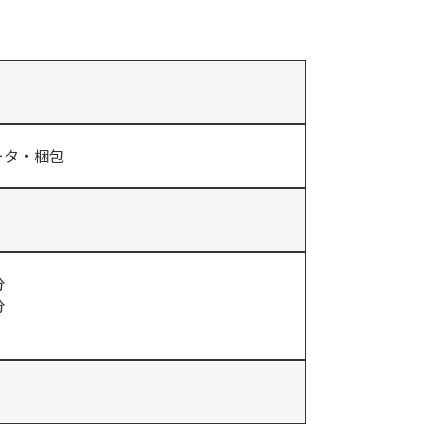
ータ・梱包
分
分